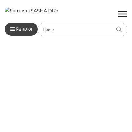
Главная
Каталог товаров
Шторы
Канвас, марсал и какао
Канвас, марсал и какао
Каталог